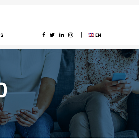
EN
S
0