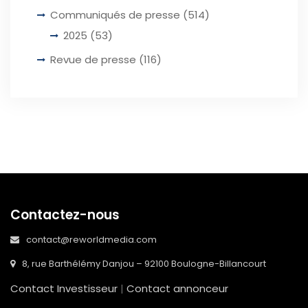
Communiqués de presse
(514)
2025
(53)
Revue de presse
(116)
Contactez-nous
contact@reworldmedia.com
8, rue Barthélémy Danjou – 92100 Boulogne-Billancourt
Contact Investisseur
|
Contact annonceur