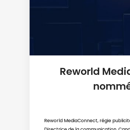
Reworld Media
nommée
Reworld MediaConnect, régie publicit
Directrice de la communication. Cand