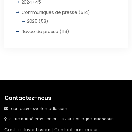
2024
(45)
Communiqués de presse
(514)
2025
(53)
Revue de presse
(116)
Contactez-nous
contact@reworldmedia.com
8, rue Barthélémy Danjou – 92100 Boulogne-Billancourt
Contact Investisseur
|
Contact annonceur