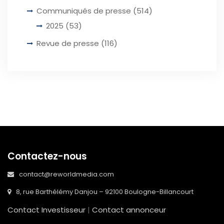
Communiqués de presse
(514)
2025
(53)
Revue de presse
(116)
Contactez-nous
contact@reworldmedia.com
8, rue Barthélémy Danjou – 92100 Boulogne-Billancourt
Contact Investisseur
|
Contact annonceur