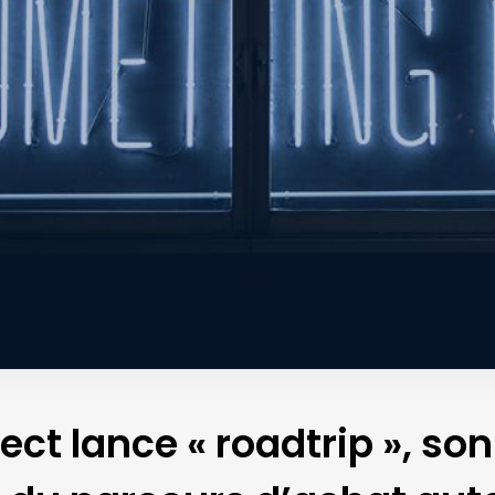
ct lance « roadtrip », so