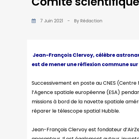
Comité scientifique 
7 Juin 2021
-
By
Rédaction
Jean-François Clervoy,
célèbre
astronau
est de mener une réflexion commune sur
Successivement en poste au CNES (Centre Na
l’Agence spatiale européenne (ESA) pendant 
missions à bord de la navette spatiale améric
réparer le télescope spatial Hubble.
Jean-François Clervoy est fondateur d’AirZe
apesanteur. Il est également auteur, inven