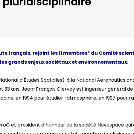
pluridisciplinaire
te français
,
rejoint les 11 membres
*
du Comité scient
les grands
enjeux sociétaux et environnementaux
.
tional d’Études Spatiales), à la National Aeronautics an
33 ans, Jean-François Clervoy est ingénieur général de l
aine, en 1994 pour étudier l’atmosphère, en 1997 pour ravi
roG et président d’honneur de la société Novespace qui 
teur, conférencier professionnel et, membre de plusieurs