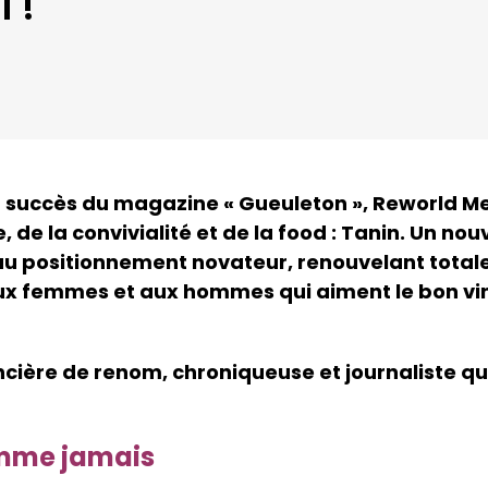
 !
 succès du magazine « Gueuleton », Reworld M
 de la convivialité et de la food :
Tanin
.
Un nou
au positionnement novateur, renouvelant total
aux femmes et aux hommes qui aiment le bon vin,
cière de renom, chroniqueuse et journaliste qui
comme jamais