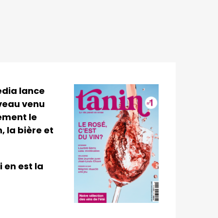
edia lance
veau venu
ement le
 la bière et
 en est la