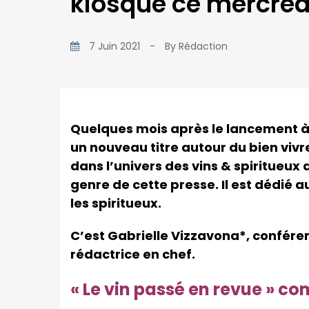
kiosque ce mercredi
7 Juin 2021
-
By
Rédaction
Quelques mois après le lancement à
un nouveau titre autour du bien vivre,
dans
l’univers des vins &
spiritueux 
genre de cette presse. Il est dédié 
les spiritueux.
C’est G
abrielle Vizzavona*, conféren
rédactrice en chef.
« Le vin passé en revue » 