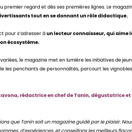
 au premier regard et dès ses premières lignes. Le magaz
divertissants tout en se donnant un rôle didactique.
ct pour s’adresser à
un lecteur connaisseur, qui aime l
 son écosystème.
ariées, le magazine met en lumière les initiatives de jeu
ile les penchants de personnalités, parcourt les vignoble
zzavona, rédactrice en chef de Tanin, dégustatrice
et
ions que Tanin soit un magazine guidé par le plaisir. Nous
mmes, d’expériences, et conseillons les meilleurs flacon