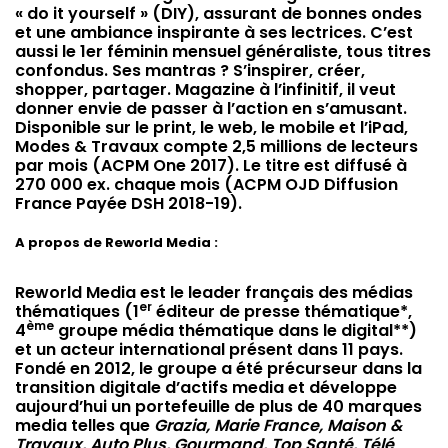
« do it yourself » (DIY), assurant de bonnes ondes
et une ambiance inspirante à ses lectrices. C’est
aussi le 1er féminin mensuel généraliste, tous titres
confondus. Ses mantras ? S’inspirer, créer,
shopper, partager. Magazine à l’infinitif, il veut
donner envie de passer à l’action en s’amusant.
Disponible sur le print, le web, le mobile et l’iPad,
Modes & Travaux compte 2,5 millions de lecteurs
par mois (ACPM One 2017). Le titre est diffusé à
270 000 ex. chaque mois (ACPM OJD Diffusion
France Payée DSH 2018-19).
A propos de Reworld Media :
Reworld Media est le leader français des médias
er
thématiques (1
éditeur de presse thématique*,
ème
4
groupe média thématique dans le digital**)
et un acteur international présent dans 11 pays.
Fondé en 2012, le groupe a été précurseur dans la
transition digitale d’actifs media et développe
aujourd’hui un portefeuille de plus de 40 marques
media telles que
Grazia, Marie France, Maison &
Travaux, Auto Plus, Gourmand, Top Santé, Télé