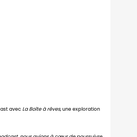
cast avec
La Boîte à rêves
, une exploration
odcast, nous avions à cœur de poursuivre