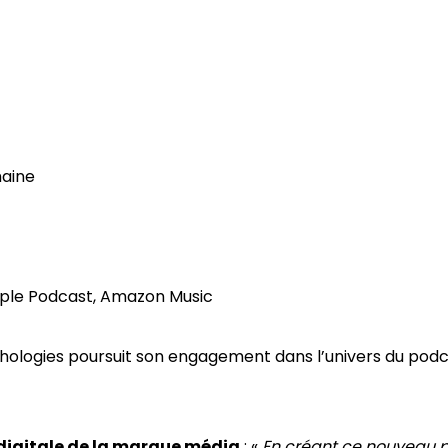
maine
Apple Podcast, Amazon Music
chologies poursuit son engagement dans l’univers du pod
digitale de la marque média
: «
En créant ce nouveau p