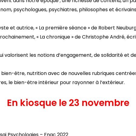
rivent dans notre époque ; une richesse de contenu, un p
nom, psychologues, psychiatres, philosophes et écrivains
ste et autrice, « La première séance » de Robert Neuburge
 prochainement, « La chronique » de Christophe André, écr
ui valorisent les notions d’engagement, de solidarité et d
bien-être, nutrition avec de nouvelles rubriques centrées s
s, le bien-être intérieur pour rayonner à l’extérieur.
En kiosque le 23 novembre
ssai Psychologies – Fnac 2022