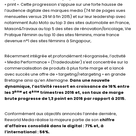
« print ». Cette progression s’appuie sur une forte hausse de
l’audience digitale des marques media (74 M de pages vues
mensuelles versus 29 M à fin 2015) et sur leur leadership avec
notamment Auto Moto au top 3 des sites automobile en France,
Maison&Travaux au top 5 des sites de rénovation/bricolage, Vie
Pratique Féminin au top 10 des sites féminins, marie france
devenue n°1 des sites féminins à Singapour,
Récemment intégrée et profondément réorganisée, l’activité
« Media Performance » (Tradedoubler) s’est concentrée sur la
commercialisation de produits à plus forte marge et a lancé
avec succès une offre de « targeting/retargeting » en grande
Bretagne ainsi qu’en Allemagne.
Dans une nouvelle
dynamique, l’activité ressort en croissance de 16% entre
ème
ème
les 3
et 4
trimestres 2016 et, son taux de marge
brute progresse de 1,3 point en 2016 par rapport à 2015.
Conformément aux objectifs annoncés l’année dernière,
Reworld Media réalise la majeure partie de son
chiffre
d’affaires consolidé dans le digital : 71% et, à
l’international : 56%.