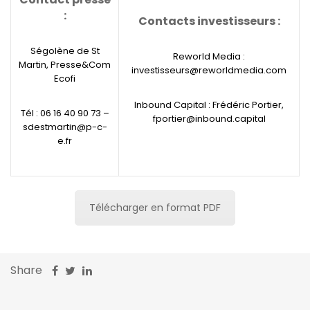
:
Contacts investisseurs :
Ségolène de St
Reworld Media :
Martin, Presse&Com
investisseurs@reworldmedia.com
Ecofi
Inbound Capital : Frédéric Portier,
Tél : 06 16 40 90 73 –
fportier@inbound.capital
sdestmartin@p-c-
e.fr
Télécharger en format PDF
Share