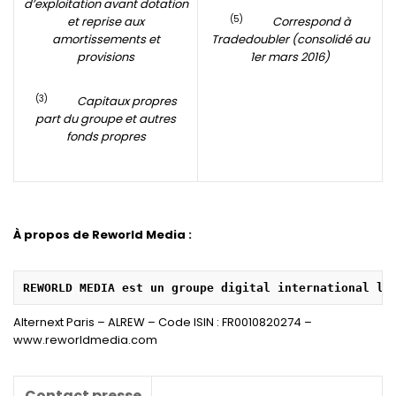
d’exploitation avant dotation
(5)
et reprise aux
Correspond à
amortissements et
Tradedoubler (consolidé au
provisions
1er mars 2016)
(3)
Capitaux propres
part du groupe et autres
fonds propres
À propos de Reworld Media :
REWORLD MEDIA est un groupe digital international le
Alternext Paris – ALREW – Code ISIN : FR0010820274 –
www.reworldmedia.com
Contact presse