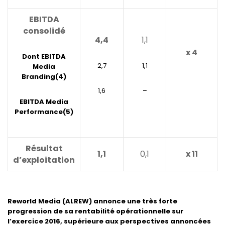
EBITDA
consolidé
4,4
1,1
x 4
Dont EBITDA
2,7
1,1
Media
Branding
(4)
1,6
–
EBITDA Media
Performance
(5)
Résultat
1,1
0,1
x 11
d’exploitation
Reworld Media (ALREW) annonce une très forte
progression de sa rentabilité opérationnelle sur
l’exercice 2016, supérieure aux perspectives annoncées