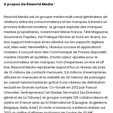
A propos de Reworld Media :
Reworld Media est un groupe media multi canal générateur de
relations entre les consommateurs et les marques à travers un
process éditorial novateur. Le groupe exploite des marques
medias propriétaires, notamment Marie France, Télé Magazine,
Gourmand, Papilles, Vie Pratique Féminin et Vivre en Grand, sur
leur support historique et les décline sur les supports digitaux
soit, sites web, Newsletters, réseaux sociaux et applications
mobiles. Il conçoit ainsi des Communiqué de Presse dispositifs
medias réactifs et qualifiés, à forte valeur ajoutée pour le
consommateur et les marques. Fort d’expertises on line et off
line, Reworld Media représente aujourd’hui un réseau de près
de 13 millions de contacts mensuels, 3,6 millions d’exemplaires
diffusés bi-mensuels et la visibilité de 20 millions de passages
en caisse hebdomadaires grâce à son réseau de distribution
exclusif en Grande surface. Co-fondé en 2012 par Pascal
Chevalier (entrepreneur) et Gautier Normand (ex Directeur
général de La Tribune), le groupe compte 125 collaborateurs et
opère en France ainsi qu’à l’international (Espagne, Angleterre,
Belgique, Italie, Asie). En forte croissance, il entend réaliser sur
2013 un chiffre d’affaires proforma de l’ordre de 40 M€.