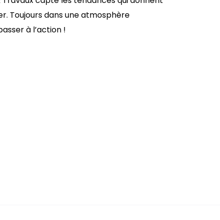
 & Travaux capte les tendances qui donnent
ger. Toujours dans une atmosphère
passer à l’action !