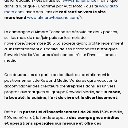
de la rédaction » est diffusé sur
www.mariefrance.fr
ainsi que
dans la rubrique « L’homme par Auto Moto » du site
www.auto-
moto.com,
avec des liens de
redirection vers le site
marchand
www.almare-toscana.com/fr.
La campagne d’Almare Toscana se déroule en deux phases,
sur les mois de mai/juin puis sur les mois de
novembre/décembre 2015. La société ayant profité récemment
d’un renforcement au capital de ses actionnaires historiques,
Reworld Media Ventures s’est concentré sur l’investissement
média.
Ces deux prises de participation illustrent parfaitement le
positionnement de Reworld Media Ventures qui a vocation à
accompagner des créateurs d’entreprises dans les univers
propres aux marques du groupe Reworld Media, soit
la mode,
la beauté, la cuisine, l’art
de vivre et le divertissement
.
Doté d’un
potentiel d’investissement de 20 M€
(50% média,
50% numéraire), le fonds propose
des campagnes médias
et opérations spéciales sur mesure
et, offre des