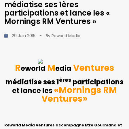
médiatise ses 1ères
participations et lance les «
Mornings RM Ventures »
29 Juin 2015
-
By
Reworld Media
R
M
Ventures
eworld
edia
ères
médiatise ses 1
participations
«Mornings RM
et lance les
Ventures»
Reworld Media Ventures accompagne Etre Gourmand et