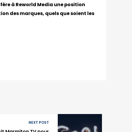
nfère à Reworld Media une position
ion des marques, quels que soient les
NEXT POST
it Marmiton TV pour