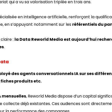
riat qui a vu sa valorisation triplée en trois ans.
écialisée en intelligence artificielle, renforçant la qualif
ce, en s’appuyant notamment sur les
référentiels du p
claire :
la Data Reworld Media est aujourd’hui recherch
es
.
Data
ployé des agents conversationnels IA sur ses différe
 fiches produits etc.
A mensuelles
, Reworld Media dispose d’un capital signific
e collecte déjà existantes. Ces audiences sont directemen
e sur la performance des campagnes.