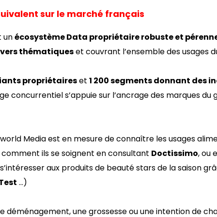
quivalent sur le marché français
t un
écosystème Data propriétaire robuste et pérenn
ivers thématiques
et couvrant l’ensemble des usages du
fiants propriétaires
et
1 200 segments donnant des in
e concurrentiel s’appuie sur l’ancrage des marques du g
world Media est en mesure de connaître les usages alim
, comment ils se soignent en consultant
Doctissimo
, ou
si s’intéresser aux produits de beauté stars de la saison
 Test
…)
ion de déménagement, une grossesse ou une intention de c