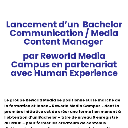
Lancement d’un
Bachelor
Communication /
Media
Content Manager
par Reworld Media
Campus
en partenariat
avec Human Experience
Le groupe Reworld
Media
se positionne sur le marché de
la formation
et lance
« Reworld Media Campus » dont la
première initiative est de créer un
e formation
menant à
l’obtention d’un
Bachelor –
titre de niveau 6 enregistré
au RNCP
–
pour
former les créateurs de contenus