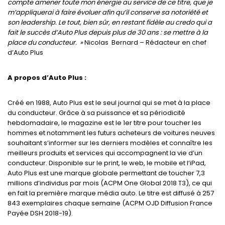
compte amener toute mon énergie au service de ce titre, que je
m’appliquerai à faire évoluer afin qu’il conserve sa notoriété et
son leadership. Le tout, bien sûr, en restant fidèle au credo qui a
fait le succès d’Auto Plus depuis plus de 30 ans : se mettre à la
place du conducteur. »
Nicolas
Bernard – Rédacteur en chef
d’Auto Plus
A propos d’Auto Plus :
Créé en 1988, Auto Plus est le seul journal qui se met à la place
du conducteur. Grâce à sa puissance et sa périodicité
hebdomadaire, le magazine est le 1er titre pour toucher les
hommes et notamment les futurs acheteurs de voitures neuves
souhaitant s’informer sur les derniers modèles et connaître les
meilleurs produits et services qui accompagnent la vie d’un
conducteur. Disponible sur le print, le web, le mobile et l’iPad,
Auto Plus est une marque globale permettant de toucher 7,3
millions d’individus par mois (ACPM One Global 2018 T3), ce qui
en fait la première marque média auto. Le titre est diffusé à 257
843 exemplaires chaque semaine (ACPM OJD Diffusion France
Payée DSH 2018-19).