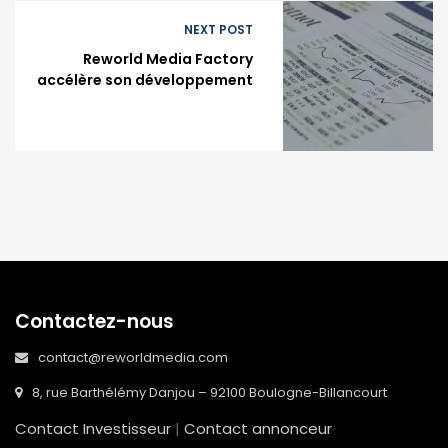
NEXT POST
Reworld Media Factory
accélère son développement
Contactez-nous
contact@reworldmedia.com
8, rue Barthélémy Danjou – 92100 Boulogne-Billancourt
Contact Investisseur
|
Contact annonceur