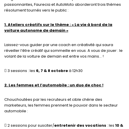
passionnantes, Faurecia et AutoMoto aborderont trois thèmes
résolument tournés vers le public :
1. Ateliers créatifs sur le thème : « La vie à bord de la
voiture autonome de demain »
Laissez-vous guider par une coach en créativité qui saura
réveiller l’être créatif qui sommeille en vous. A vous de jouer : le
volant de la voiture de demain est entre vos mains… !
 3 sessions : les
6, 7 & 8 octobre
à 12h30
2. Les femmes et l’automobile : un duo de choc !
Chouchoutées par les recruteurs et cible chérie des
marketeurs, les femmes prennent le pouvoir dans le secteur
automobile :
 2 sessions pour susciter/
entretenir des vocations
: les
10 &