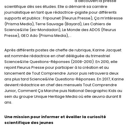
a découvert la presse
scientifique dès ses études. Elle a démarré sa carrière
journalistique en tant que rédactrice-pigiste pour différents
supports et publics : Fripounet (Fleurus Presse), Ça m’intéresse
(Prisma Media), Terre Sauvage (Bayard), Les Cahiers de
Science&Vie (ex-Mondadori), Le Monde des ADOS (Fleurus
Presse), GEO Ado (Prisma Media),…
Après différents postes de cheffe de rubrique, Karine Jacquet
est nommée rédactrice en chef déléguée du trimestriel
Science&Vie Questions-Réponses (2008-2010). En 2010, elle
rejoint Fleurus Presse pour participer à la création et au
lancement de Tout Comprendre Junior puis retrouvera deux
ans plus tard Science&Vie Questions-Réponses. En 2017, Karine
devient rédactrice en chef des mensuels Tout Comprendre
Junior, Comment Ça Marche puis National Geographic Kids au
sein du groupe Unique Heritage Media où elle œuvra durant 8
ans.
Une mission pour informer et éveiller la curiosité
scientifique des jeunes