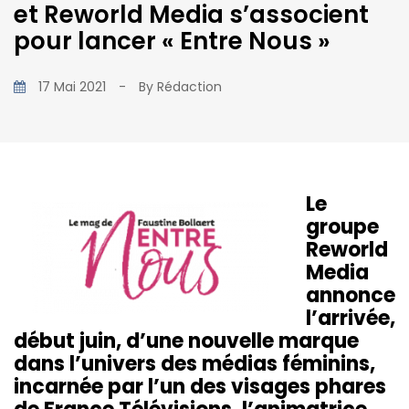
et Reworld Media s’associent
pour lancer « Entre Nous »
17 Mai 2021
-
By
Rédaction
Le
groupe
Reworld
Media
annonce
l’arrivée,
début juin, d’une nouvelle marque
dans l’univers des médias féminins,
incarnée par l’un des visages phares