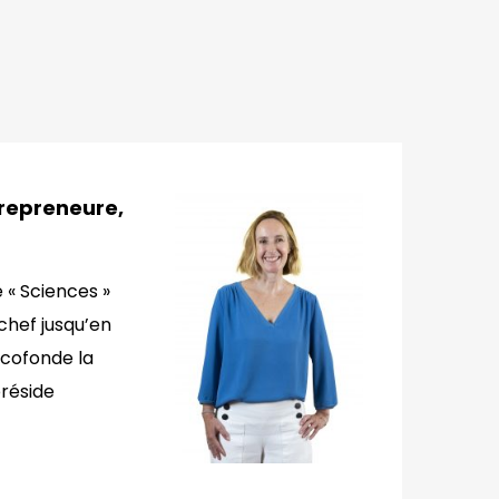
trepreneure,
 « Sciences »
chef jusqu’en
 cofonde la
préside