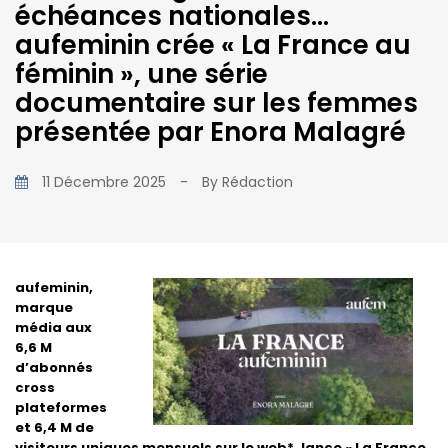
échéances nationales…
aufeminin crée « La France au
féminin », une série
documentaire sur les femmes
présentée par Enora Malagré
11 Décembre 2025
-
By
Rédaction
aufeminin,
marque
média aux
6,6 M
d’abonnés
cross
plateformes
et 6,4 M de
visiteurs uniques mensuels sur le web*, lance « La France