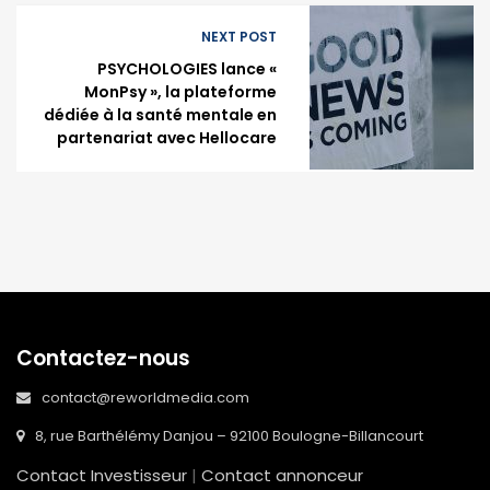
NEXT POST
PSYCHOLOGIES lance «
MonPsy », la plateforme
dédiée à la santé mentale en
partenariat avec Hellocare
Contactez-nous
contact@reworldmedia.com
8, rue Barthélémy Danjou – 92100 Boulogne-Billancourt
Contact Investisseur
|
Contact annonceur