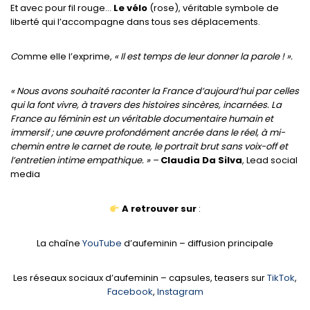
Et avec pour fil rouge…
Le vélo
(rose), véritable symbole de
liberté qui l’accompagne dans tous ses déplacements.
C
omme elle l’exprime,
« Il est temps de leur donner la parole ! ».
« Nous avons souhaité raconter la France d’aujourd’hui par celles
qui la font vivre, à travers des histoires sincères, incarnées. La
France au féminin est un véritable documentaire humain et
immersif ; une œuvre profondément ancrée dans le réel, à mi-
chemin entre le carnet de route, le portrait brut sans voix-off et
l’entretien intime empathique. » –
Claudia Da Silva
, Lead social
media
A retrouver sur
:
La chaîne
YouTube
d’aufeminin – diffusion principale
Les réseaux sociaux d’aufeminin – capsules, teasers sur
TikTok
,
Facebook
,
Instagram