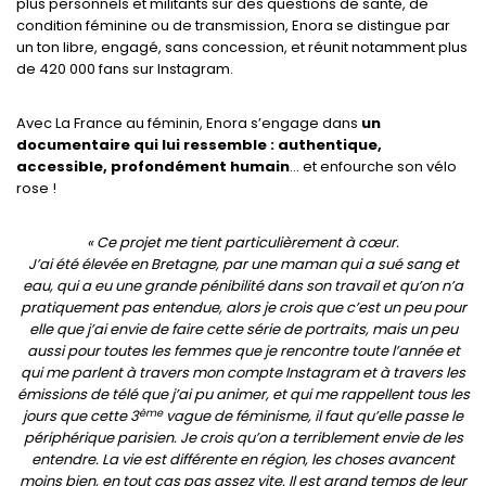
plus personnels et militants sur des questions de santé, de
condition féminine ou de transmission, Enora se distingue par
un ton libre, engagé, sans concession, et réunit notamment plus
de 420 000 fans sur Instagram.
Avec La France au féminin, Enora s’engage dans
un
documentaire qui lui ressemble : authentique,
accessible, profondément humain
… et enfourche son vélo
rose !
« Ce projet me tient particulièrement à cœur.
J’ai été élevée en Bretagne, par une maman qui a sué sang et
eau, qui a eu une grande pénibilité dans son travail et qu’on n’a
pratiquement pas entendue, alors je crois que c’est un peu pour
elle que j’ai envie de faire cette série de portraits, mais un peu
aussi pour toutes les femmes que je rencontre toute l’année et
qui me parlent à travers mon compte Instagram et à travers les
émissions de télé que j’ai pu animer, et qui me rappellent tous les
ème
jours que cette 3
vague de féminisme, il faut qu’elle passe le
périphérique parisien.
Je crois qu’on a terriblement envie de les
entendre. La vie est différente en région, les choses avancent
moins bien, en tout cas pas assez vite. Il est grand temps de leur