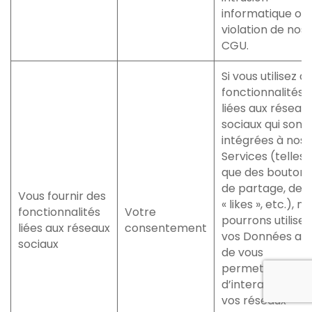
informatique ou
violation de nos
CGU.
Si vous utilisez d
fonctionnalités
liées aux réseau
sociaux qui sont
intégrées à nos
Services (telles
que des boutons
de partage, de
Vous fournir des
« likes », etc.), n
fonctionnalités
Votre
pourrons utiliser
liées aux réseaux
consentement
vos Données afi
sociaux
de vous
permettre
d’interagir avec
vos réseaux