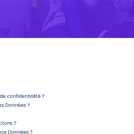
de confidentialité ?
vos Données ?
ctons ?
 vos Données ?