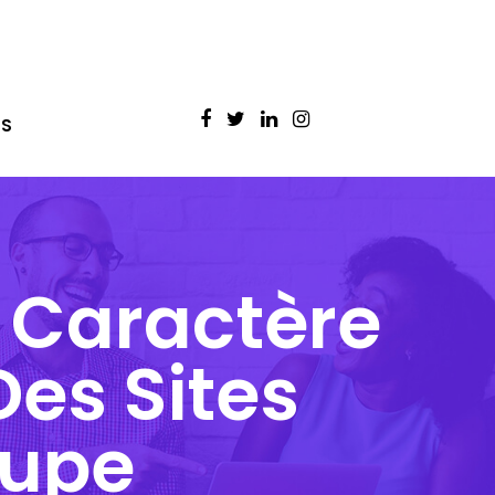
S
 Caractère
Des Sites
oupe