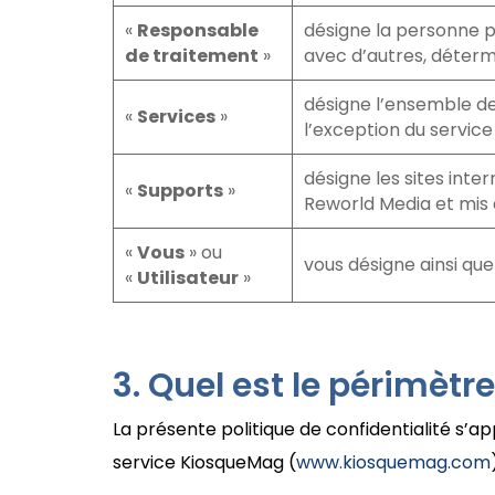
«
Responsable
désigne la personne ph
de traitement
»
avec d’autres, détermi
désigne l’ensemble de
«
Services
»
l’exception du servic
désigne les sites inte
«
Supports
»
Reworld Media et mis à
«
Vous
» ou
vous désigne ainsi que
«
Utilisateur
»
Quel est le périmètre
La présente politique de confidentialité s’a
service KiosqueMag (
www.kiosquemag.com