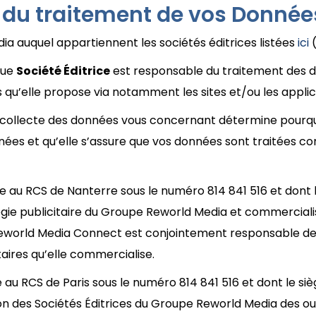
 du traitement de vos Donnée
a auquel appartiennent les sociétés éditrices listées
ici
(
que
Société Éditrice
est responsable du traitement des don
 qu’elle propose via notamment les sites et/ou les applica
qui collecte des données vous concernant détermine pourq
données et qu’elle s’assure que vos données sont traitées
te au RCS de Nanterre sous le numéro 814 841 516 et dont l
gie publicitaire du Groupe Reworld Media et commercialise
. Reworld Media Connect est conjointement responsable d
ires qu’elle commercialise.
e au RCS de Paris sous le numéro 814 841 516 et dont le si
on des Sociétés Éditrices du Groupe Reworld Media des ou