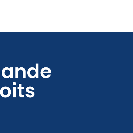
mande
oits